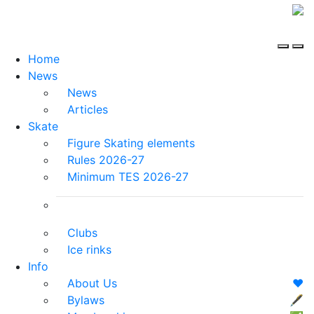
Home
News
News
Articles
Skate
Figure Skating elements
Rules 2026-27
Minimum TES 2026-27
Clubs
Ice rinks
Info
About Us
❤️
Bylaws
🖋