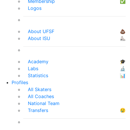
Membership
✅
Logos
About UFSF
💩
About ISU
⛸
Academy
🎓
Labs
🔬
Statistics
📊
Profiles
All Skaters
All Coaches
National Team
Transfers
😢