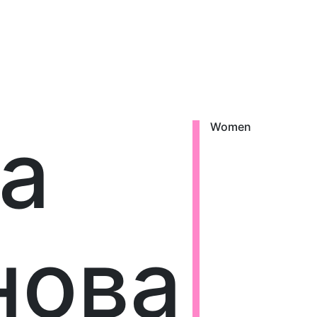
а
Women
нова