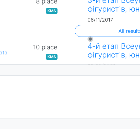
3-й етап Всеу
8 place
фігуристів, юн
KMS
06/11/2017
All result
4-й етап Всеу
10 place
oto
фігуристів, юн
KMS
09/03/2017