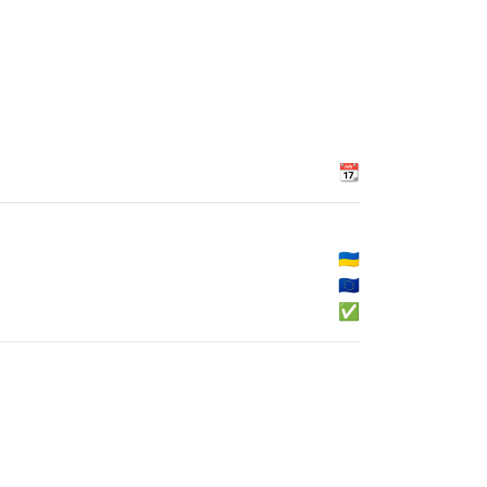
📆
🇺🇦
🇪🇺
✅