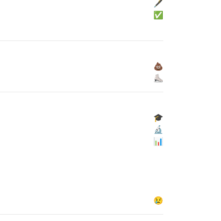
🖋
✅
💩
⛸
🎓
🔬
📊
😢