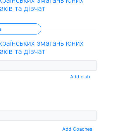
країнських змагань юних
аків та дівчат
s
країнських змагань юних
аків та дівчат
Add club
Add Coaches