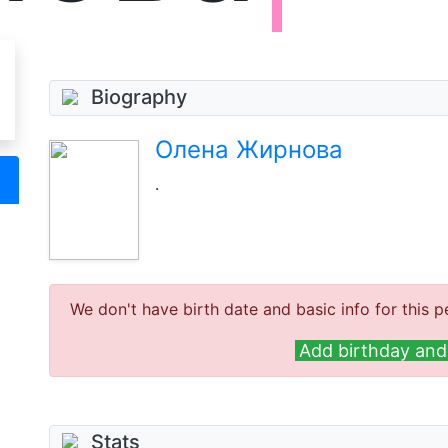
Biography
Олена Жирнова
.
We don't have birth date and basic info for this p
Add birthday and 
Stats