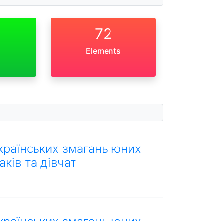
72
Elements
країнських змагань юних
аків та дівчат