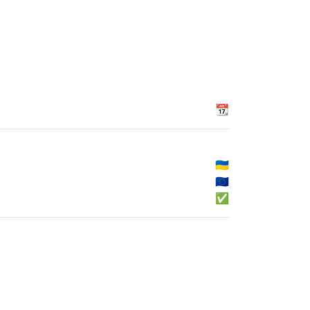
📆
🇺🇦
🇪🇺
✅