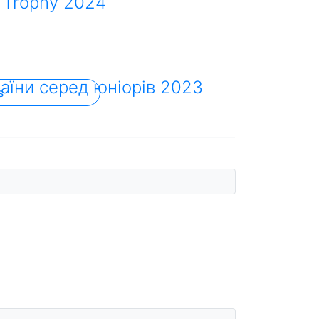
r Trophy 2024
аїни серед юніорів 2023
s