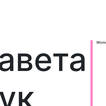
авета
Wom
ук