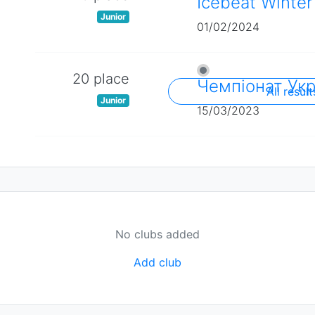
Icebeat Winte
Junior
01/02/2024
20 place
Чемпіонат Укр
All result
Junior
15/03/2023
No clubs added
Add club