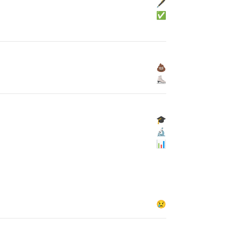
🖋
✅
💩
⛸
🎓
🔬
📊
😢