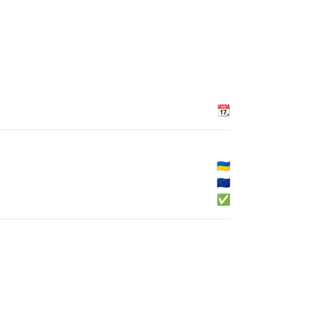
📆
🇺🇦
🇪🇺
✅