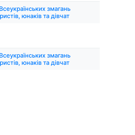
 Всеукраїнських змагань
ристів, юнаків та дівчат
 Всеукраїнських змагань
ристів, юнаків та дівчат