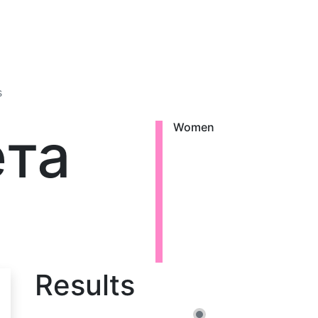
s
ета
Women
Results