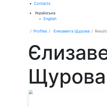
Contacts
Українська
English
Profiles
Єлизавета Щурова
Result
Єлизав
Щурова