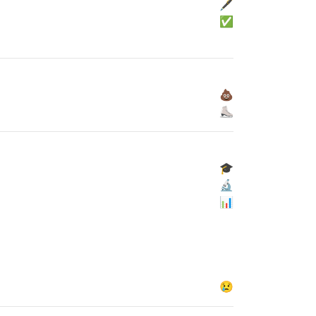
🖋
✅
💩
⛸
🎓
🔬
📊
😢