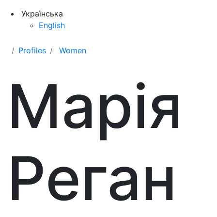
Українська
English
Profiles
Women
Марія
Реган