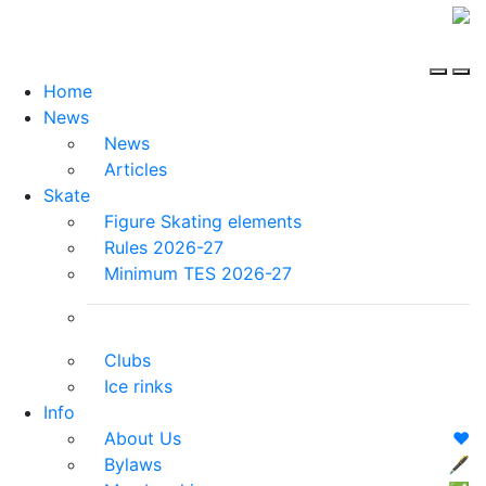
Home
News
News
Articles
Skate
Figure Skating elements
Rules 2026-27
Minimum TES 2026-27
Clubs
Ice rinks
Info
About Us
❤️
Bylaws
🖋