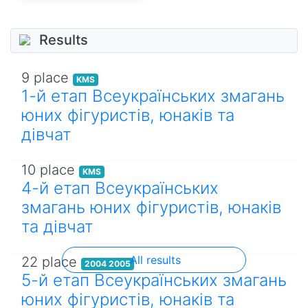
Results
9 place
KMS
1-й етап Всеукраїнських змагань
юних фігуристів, юнаків та
дівчат
10 place
KMS
4-й етап Всеукраїнських
змагань юних фігуристів, юнаків
та дівчат
All results
22 place
2004 2005
5-й етап Всеукраїнських змагань
юних фігуристів, юнаків та