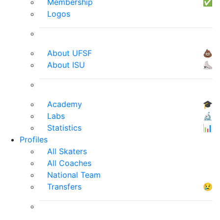
Membership
✅
Logos
About UFSF
💩
About ISU
⛸
Academy
🎓
Labs
🔬
Statistics
📊
Profiles
All Skaters
All Coaches
National Team
Transfers
😢