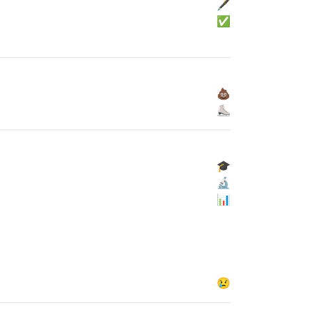
🖋
✅
💩
⛸
🎓
🔬
📊
😢