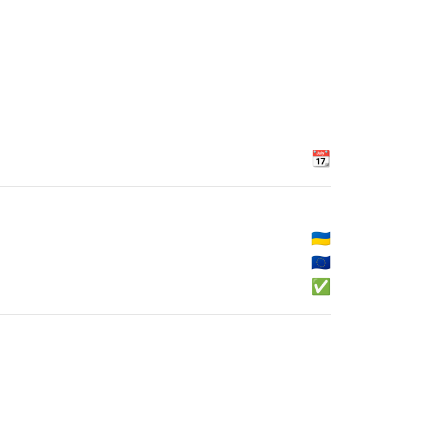
📆
🇺🇦
🇪🇺
✅