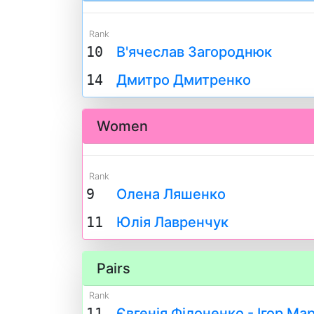
Rank
10
В'ячеслав Загороднюк
14
Дмитро Дмитренко
Women
Rank
9
Олена Ляшенко
11
Юлія Лавренчук
Pairs
Rank
11
Євгенія Філоненко - Ігор Ма