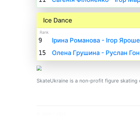
Ice Dance
Rank
9
Ірина Романова - Ігор Ярош
15
Олена Грушина - Руслан Го
SkateUkraine is a non-profit figure skating 
© 2006 - 2023