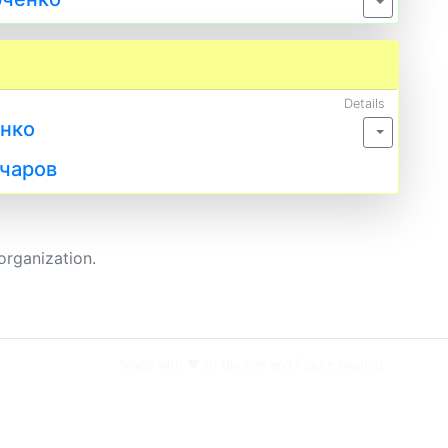
Details
енко
нчаров
organization.
Made with ❤️ to Ukraine and Figure Skating