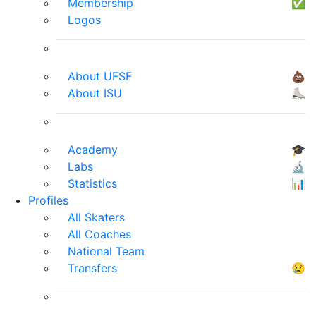
Membership
✅
Logos
About UFSF
💩
About ISU
⛸
Academy
🎓
Labs
🔬
Statistics
📊
Profiles
All Skaters
All Coaches
National Team
Transfers
😢