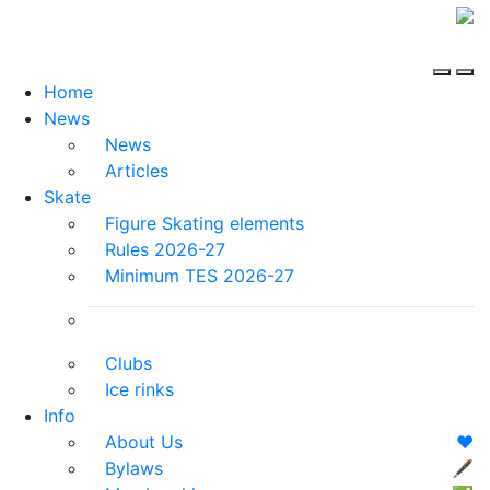
Home
News
News
Articles
Skate
Figure Skating elements
Rules 2026-27
Minimum TES 2026-27
Clubs
Ice rinks
Info
About Us
❤️
Bylaws
🖋