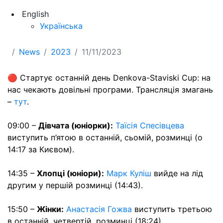
English
Українська
News
2023
11/11/2023
🔴 Стартує останній день Denkova-Staviski Cup: на
нас чекають довільні програми. Трансляція змагань
–
тут
.
09:00 –
Дівчата (юніорки):
Таїсія Спесівцева
виступить п’ятою в останній, сьомій, розминці (о
14:17 за Києвом).
14:35 –
Хлопці (юніори):
Марк Куліш
вийде на лід
другим у першій розминці (14:43).
15:50 –
Жінки:
Анастасія Гожва
виступить третьою
в останній, четвертій, розминці (18:24).