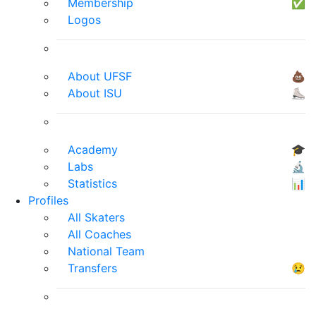
Membership
✅
Logos
About UFSF
💩
About ISU
⛸
Academy
🎓
Labs
🔬
Statistics
📊
Profiles
All Skaters
All Coaches
National Team
Transfers
😢