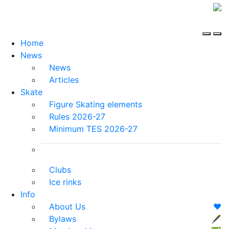
Home
News
News
Articles
Skate
Figure Skating elements
Rules 2026-27
Minimum TES 2026-27
Clubs
Ice rinks
Info
About Us
❤️
Bylaws
🖋