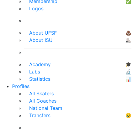
Membership
✅
Logos
About UFSF
💩
About ISU
⛸
Academy
🎓
Labs
🔬
Statistics
📊
Profiles
All Skaters
All Coaches
National Team
Transfers
😢