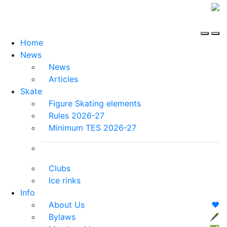
Home
News
News
Articles
Skate
Figure Skating elements
Rules 2026-27
Minimum TES 2026-27
Clubs
Ice rinks
Info
About Us
❤️
Bylaws
🖋