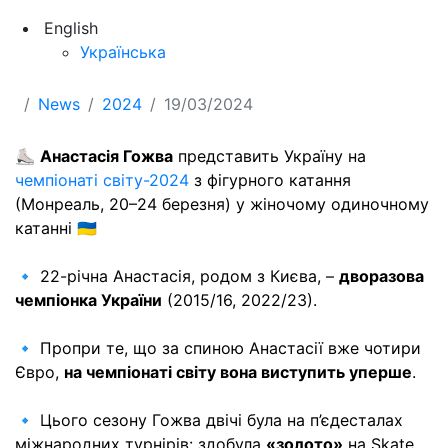
English
Українська
News
2024
19/03/2024
⛸
Анастасія Гожва
представить Україну на
чемпіонаті світу-2024
з фігурного катання
(Монреаль, 20–24 березня) у жіночому одиночному
катанні 🇺🇦
🔹 22-річна Анастасія, родом з Києва, –
дворазова
чемпіонка України
(2015/16, 2022/23).
🔹 Пропри те, що за спиною Анастасії вже чотири
Євро,
на чемпіонаті світу вона виступить уперше
.
🔹 Цього сезону Гожва двічі була на п’єдесталах
міжнародних турнірів: здобула
«золото»
на Skate