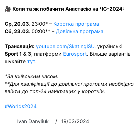
🎥
Коли та як побачити Анастасію на ЧС-2024:
Ср, 20.03.
23:00* –
Коротка програма
Сб, 23.03.
00:00** –
Довільна програма
Трансляція:
youtube.com/SkatingISU
, українські
Sport 1 & 3
, платформи
Eurosport
. Більше варіантів
шукайте
тут
.
*За київським часом.
**Для кваліфікації до довільної програми необхідно
ввійти до топ-24 найкращих у короткій.
#Worlds2024
Ivan Danyliuk
/
19/03/2024