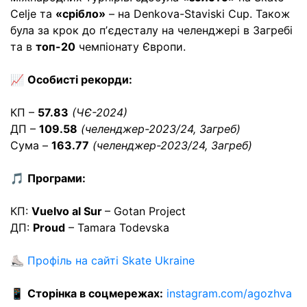
Celje та
«срібло»
– на Denkova-Staviski Cup. Також
була за крок до пʼєдесталу на челенджері в Загребі
та в
топ-20
чемпіонату Європи.
📈
Особисті рекорди:
КП –
57.83
(ЧЄ-2024)
ДП –
109.58
(челенджер-2023/24, Загреб)
Сума –
163.77
(челенджер-2023/24, Загреб)
🎵
Програми:
КП:
Vuelvo al Sur
– Gotan Project
ДП:
Proud
– Tamara Todevska
⛸
Профіль на сайті Skate Ukraine
📱
Сторінка в соцмережах:
instagram.com/agozhva