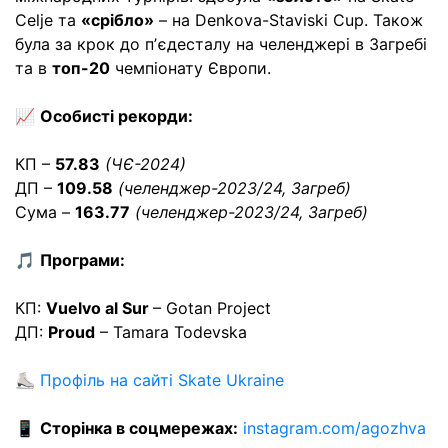
Celje та
«срібло»
– на Denkova-Staviski Cup. Також
була за крок до пʼєдесталу на челенджері в Загребі
та в
топ-20
чемпіонату Європи.
📈
Особисті рекорди:
КП –
57.83
(ЧЄ-2024)
ДП –
109.58
(челенджер-2023/24, Загреб)
Сума –
163.77
(челенджер-2023/24, Загреб)
🎵
Програми:
КП:
Vuelvo al Sur
– Gotan Project
ДП:
Proud
– Tamara Todevska
⛸
Профіль на сайті Skate Ukraine
📱
Сторінка в соцмережах:
instagram.com/agozhva