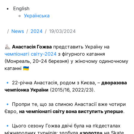
English
Українська
News
2024
19/03/2024
⛸
Анастасія Гожва
представить Україну на
чемпіонаті світу-2024
з фігурного катання
(Монреаль, 20–24 березня) у жіночому одиночному
катанні 🇺🇦
🔹 22-річна Анастасія, родом з Києва, –
дворазова
чемпіонка України
(2015/16, 2022/23).
🔹 Пропри те, що за спиною Анастасії вже чотири
Євро,
на чемпіонаті світу вона виступить уперше
.
🔹 Цього сезону Гожва двічі була на п’єдесталах
міжнародних турнірів: здобула
«золото»
на Skate