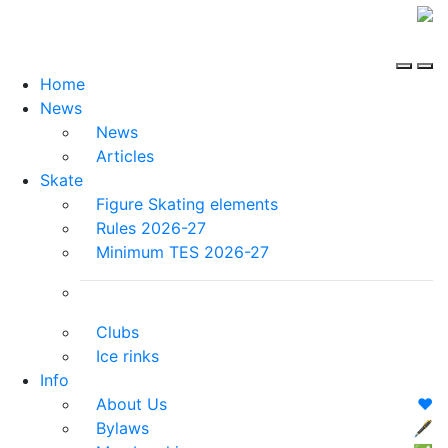
Home
News
News
Articles
Skate
Figure Skating elements
Rules 2026-27
Minimum TES 2026-27
Clubs
Ice rinks
Info
About Us
❤️
Bylaws
🖋