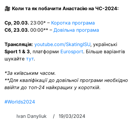
🎥
Коли та як побачити Анастасію на ЧС-2024:
Ср, 20.03.
23:00* –
Коротка програма
Сб, 23.03.
00:00** –
Довільна програма
Трансляція:
youtube.com/SkatingISU
, українські
Sport 1 & 3
, платформи
Eurosport
. Більше варіантів
шукайте
тут
.
*За київським часом.
**Для кваліфікації до довільної програми необхідно
ввійти до топ-24 найкращих у короткій.
#Worlds2024
Ivan Danyliuk
/
19/03/2024