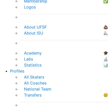
Membership
✅
Logos
About UFSF
💩
About ISU
⛸
Academy
🎓
Labs
🔬
Statistics
📊
Profiles
All Skaters
All Coaches
National Team
Transfers
😢