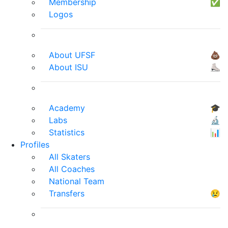
Membership
✅
Logos
About UFSF
💩
About ISU
⛸
Academy
🎓
Labs
🔬
Statistics
📊
Profiles
All Skaters
All Coaches
National Team
Transfers
😢