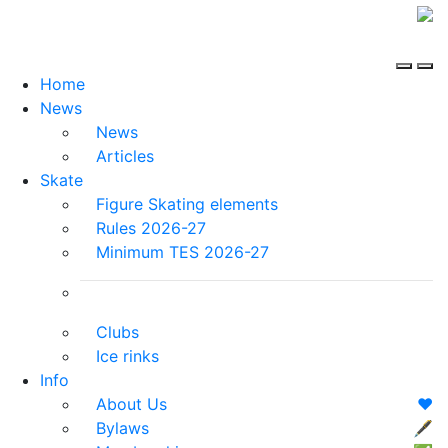
Home
News
News
Articles
Skate
Figure Skating elements
Rules 2026-27
Minimum TES 2026-27
Clubs
Ice rinks
Info
About Us
❤️
Bylaws
🖋