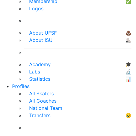
Membership
✅
Logos
About UFSF
💩
About ISU
⛸
Academy
🎓
Labs
🔬
Statistics
📊
Profiles
All Skaters
All Coaches
National Team
Transfers
😢