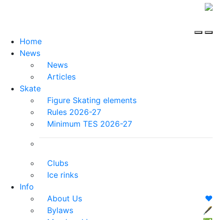
Home
News
News
Articles
Skate
Figure Skating elements
Rules 2026-27
Minimum TES 2026-27
Clubs
Ice rinks
Info
About Us
❤️
Bylaws
🖋