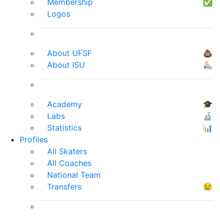
Membership
✅
Logos
About UFSF
💩
About ISU
⛸
Academy
🎓
Labs
🔬
Statistics
📊
Profiles
All Skaters
All Coaches
National Team
Transfers
😢