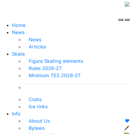
Home
News
News
Articles
Skate
Figure Skating elements
Rules 2026-27
Minimum TES 2026-27
Clubs
Ice rinks
Info
About Us
❤️
Bylaws
🖋