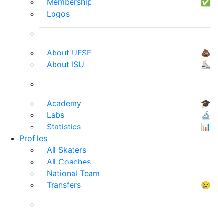
Membership
✅
Logos
About UFSF
💩
About ISU
⛸
Academy
🎓
Labs
🔬
Statistics
📊
Profiles
All Skaters
All Coaches
National Team
Transfers
😢