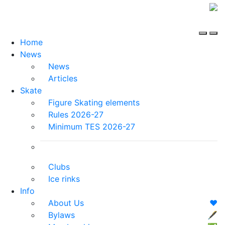
Home
News
News
Articles
Skate
Figure Skating elements
Rules 2026-27
Minimum TES 2026-27
Clubs
Ice rinks
Info
About Us
❤️
Bylaws
🖋