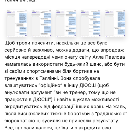
Щоб трохи пояснити, наскільки це все було
серйозно й важливо, можна додати, що впродовж
місяця напередодні чемпіонату світу Алла Павлова
намагалась використати будь-який шанс, або бути
зі своїми спортсменами біля бортика на
тренуваннях в Таллінні. Вона спробувала
влаштуватись “офіційно” в іншу ДЮСШ (щоб
анулювати аргумент “ви не тренер, тому що не
працюєте в ДЮСШ”) і навіть шукала можливості
акредитуватись від федерації інших країн. На жаль,
після виснажливих тижнів боротьби з “радянською”
бюрократією ці зусилля не принесли результату.
Все, що залишалося, це їхати з акредитацією