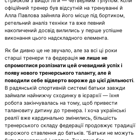
стрибком з вищої ліги — четверним тулупом. Коли
офіційний тренер був відсутній на тренуванні й
Алла Павлова зайняла його місце під бортиком,
ретельний аналіз техніки та вже певний
накопичений досвід вилились у перше успішне
виконання цього надскладного елемента.
Як би дивно це не звучало, але за всі ці роки
старші тренери та федерація
не лише не
спромоглися розпізнати цей очевидний успіх і
появу нового тренерського таланту, але й
поводили себе відверто вороже до цієї діяльності
.
В радянській спортивній системі батьки завжди
займали найнижчу сходинку в ієрархії — їхня
робота закінчувалась на тому, щоб привести
талановиту дитину до тренера. І хоча українські
реалії вже кардинально змінились, більшість
тренерського складу федерації продовжує традиції
ворожого ставлення до батьків. “Батьки не можуть