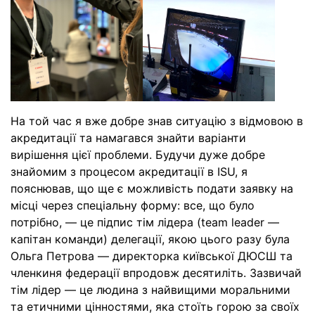
На той час я вже добре знав ситуацію з відмовою в
акредитації та намагався знайти варіанти
вирішення цієї проблеми. Будучи дуже добре
знайомим з процесом акредитації в ISU, я
пояснював, що ще є можливість подати заявку на
місці через спеціальну форму: все, що було
потрібно, — це підпис тім лідера (team leader —
капітан команди) делегації, якою цього разу була
Ольга Петрова — директорка київської ДЮСШ та
членкиня федерації впродовж десятиліть. Зазвичай
тім лідер — це людина з найвищими моральними
та етичними цінностями, яка стоїть горою за своїх