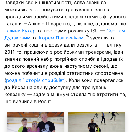
Завдяки своїй ініціативності, Алла знайшла
можливість організувати тренування Івана з
провідними російськими спеціалістами з фігурного
катання – Аліною Пісаренко, і, пізніше, з допомогою
Галини Кухар
та програми розвитку ISU —
Сергієм
Дудаковим
та
Ігорем Пашкевічем
. Її зусилля та
витрачені кошти відразу дали результат — влітку
2011-го, працюючи з російськими тренерами, Іван
вивчив повний набір потрійних стрибків і додав їх
до свого арсеналу вже в наступному сезоні, що
можна побачити в розділі статистики спортсмена
(
розділ “Історія стрибків”
). Коли вони повертались
до Києва на єдину доступну для тренувань
ковзанку — задача мінімум стояла “не втратити те,
що вивчили в Росії”.