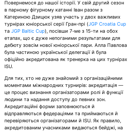
Повернемося до нашої історії. У свій другий сезон
в парному фігурному катанні Іван разом з
Катериною Дзицюк узяв участь у двох важливих
турнірах юніорської серії Гран-прі (
JGP Croatia Cup
та
JGP Baltic Cup
), посівши 7-ме з 15-ти на обох
етапах, що є дуже непоганими результатами для
дебюту зовсім нової юніорської пари. Алла Павлова
була частиною української делегації й була
офіційно акредитована як тренерка на цих турнірах
ISU.
Для тих, хто не дуже знайомий з організаційними
моментами міжнародних турнирів: акредитація —
це процес визнання організаторами ролі й функції
людини та надання доступу до певних зон.
Акредитаційні форми заповнюються й
відправляються федераціями та приймаються й
перевіряються організаторами й ISU. Як правило,
акредитованим учасниками видаються бейджі, на