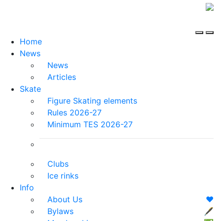
Home
News
News
Articles
Skate
Figure Skating elements
Rules 2026-27
Minimum TES 2026-27
Clubs
Ice rinks
Info
About Us
❤️
Bylaws
🖋