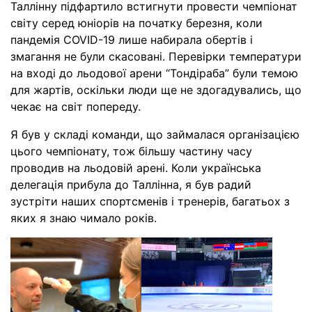
Таллінну підфартило встигнути провести чемпіонат
світу серед юніорів на початку березня, коли
пандемія COVID-19 лише набирала обертів і
змагання не були скасовані. Перевірки температури
на вході до льодової арени “Тондіраба” були темою
для жартів, оскільки люди ще не здогадувались, що
чекає на світ попереду.
Я був у складі команди, що займалася організацією
цього чемпіонату, тож більшу частину часу
проводив на льодовій арені. Коли українська
делегація прибула до Таллінна, я був радий
зустріти наших спортсменів і тренерів, багатьох з
яких я знаю чимало років.