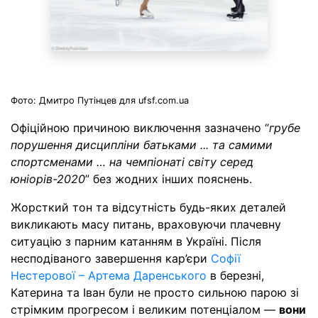
Фото: Дмитро Путінцев для ufsf.com.ua
Офіційною причиною виключення зазначено “
грубе
порушення дисципліни батьками ... та самими
спортсменами … на чемпіонаті світу серед
юніорів-2020
” без жодних інших пояснень.
Жорсткий тон та відсутність будь-яких деталей
викликають масу питань, враховуючи плачевну
ситуацію з парним катанням в Україні. Після
несподіваного завершення кар’єри
Софії
Нестерової – Артема Даренського
в березні,
Катерина та Іван були не просто сильною парою зі
стрімким прогреcом і великим потенціалом —
вони