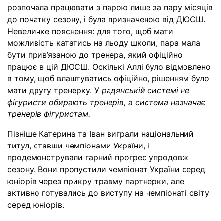
розпочала працювати з парою лише за пару місяців
до початку сезону, і була призначеною від ДЮСШ.
Невеличке пояснення: для того, щоб мати
можливість кататись на льоду школи, пара мала
бути прив’язаною до тренера, який офіційно
працює в цій ДЮСШ. Оскількі Аллі було відмовлено
в тому, щоб влаштуватись офіційно, рішенням було
мати другу тренерку. У
радянській системі не
фігуристи обирають тренерів, а система назначає
тренерів фігуристам.
Пізніше Катерина та Іван виграли національний
титул, ставши чемпіонами України, і
продемонстрували гарний прогрес упродовж
сезону. Вони пропустили чемпіонат України серед
юніорів через прикру травму партнерки, але
активно готувались до виступу на чемпіонаті світу
серед юніорів.