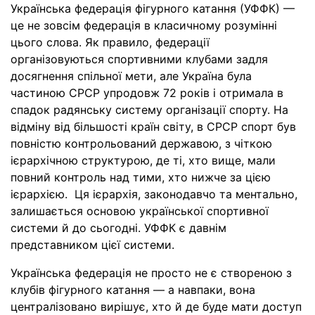
Українська федерація фігурного катання (УФФК) —
це не зовсім федерація в класичному розумінні
цього слова. Як правило, федерації
організовуються спортивними клубами задля
досягнення спільної мети, але Україна була
частиною СРСР упродовж 72 років і отримала в
спадок радянську систему організації спорту. На
відміну від більшості країн світу, в СРСР спорт був
повністю контрольований державою, з чіткою
ієрархічною структурою, де ті, хто вище, мали
повний контроль над тими, хто нижче за цією
ієрархією. Ця ієрархія, законодавчо та ментально,
залишається основою української спортивної
системи й до сьогодні. УФФК є давнім
представником цієї системи.
Українська федерація не просто не є створеною з
клубів фігурного катання — а навпаки, вона
централізовано вирішує, хто й де буде мати доступ