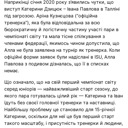
Наприкінці січня 2020 року з’явились чутки, що
виступ Катерини Дзицюк – Івана Павлова в Талліні
під загрозою. Аріна Кузнєцова (“офіційна
тренерка”), яка була відповідальна за всю
бюрократичну й логістичну частину участі пари в
чемпіонаті світу та мала тісне спілкування з
членами федерації, якимось чином допустила, що
Алла не була заявлена на турнір як тренерка. Коли
офіційні форми заявок були надіслані в ISU, Алла
Павлова з подивом дізналась, що її в списках
немає.
Що означало, що на свій перший чемпіонат світу
серед юніорів — найважливіший старт сезону, до
якого пара готувалась цілий рік — Катерина та Іван
їдуть без своєї головної тренерки та наставниці.
Найбільшу проблему це становило для 15-річної
Катерини, оскільки для неї це був перший старт
такого масштабу, і присутність тренерки й людини,