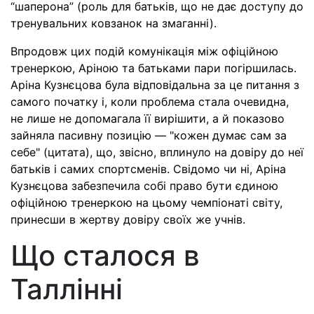
“шаперона” (роль для батьків, що не дає доступу до
тренувальних ковзанок на змаганні).
Впродовж цих подій комунікація між офіційною
тренеркою, Аріною та батьками пари погіршилась.
Аріна Кузнєцова була відповідальна за це питання з
самого початку і, коли проблема стала очевидна,
не лише не допомагала її вирішити, а й показово
зайняла пасивну позицію — "кожен думає сам за
себе" (цитата), що, звісно, вплинуло на довіру до неї
батьків і самих спортсменів. Свідомо чи ні, Аріна
Кузнєцова забезпечила собі право бути єдиною
офіційною тренеркою на цьому чемпіонаті світу,
принесши в жертву довіру своїх же учнів.
Що сталося в
Таллінні