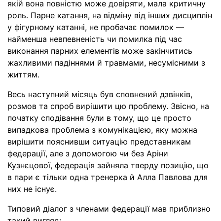
якій вона повністю може довіряти, мала критичну
роль. Парне катання, на відміну від інших дисциплін
у фігурному катанні, не пробачає помилок —
найменша невпевненість чи помилка під час
виконання парних елементів може закінчитись
жахливими падіннями й травмами, несумісними з
життям.
Весь наступний місяць був сповнений дзвінків,
розмов та спроб вирішити цю проблему. Звісно, на
початку сподівання були в тому, що це просто
випадкова проблема з комунікацією, яку можна
вирішити пояснивши ситуацію представникам
федерації, але з допомогою чи без Аріни
Кузнєцової, федерація зайняла тверду позицію, що
в пари є тільки одна тренерка й Алла Павлова для
них не існує.
Типовий діалог з членами федерації мав приблизно
такий вигляд: