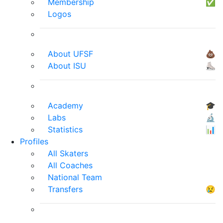
Membership
✅
Logos
About UFSF
💩
About ISU
⛸
Academy
🎓
Labs
🔬
Statistics
📊
Profiles
All Skaters
All Coaches
National Team
Transfers
😢