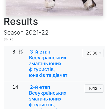
Results
Season
2021-22
SB: 25
3 🥉
3-й етап
23.80
Всеукраїнських
змагань юних
фігуристів,
юнаків та дівчат
14
2-й етап
16.12
Всеукраїнських
змагань юних
фігуристів,