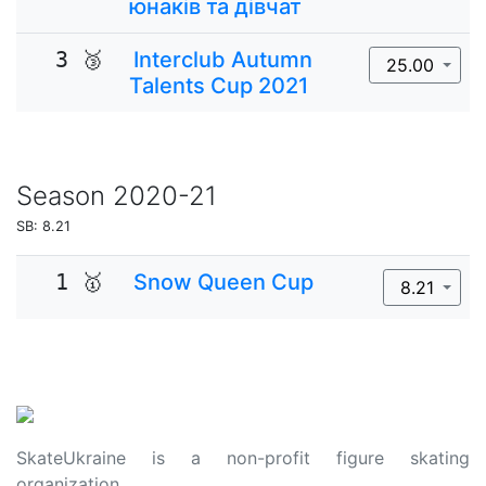
юнаків та дівчат
3 🥉
Interclub Autumn
25.00
Talents Cup 2021
Season
2020-21
SB: 8.21
1 🥇
Snow Queen Cup
8.21
SkateUkraine is a non-profit figure skating
organization.