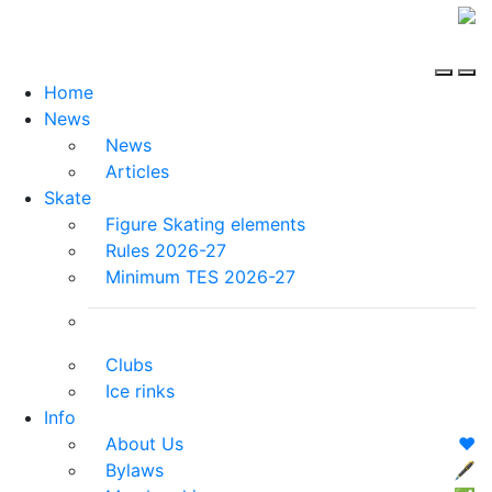
Home
News
News
Articles
Skate
Figure Skating elements
Rules 2026-27
Minimum TES 2026-27
Clubs
Ice rinks
Info
About Us
❤️
Bylaws
🖋