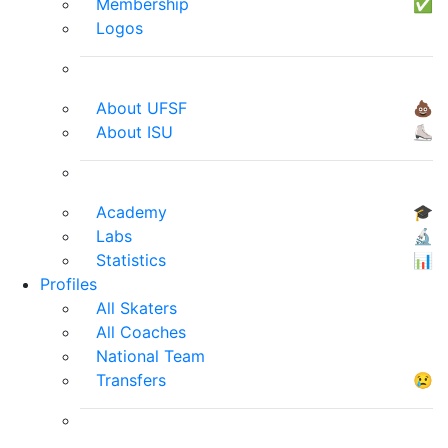
Membership
✅
Logos
About UFSF
💩
About ISU
⛸
Academy
🎓
Labs
🔬
Statistics
📊
Profiles
All Skaters
All Coaches
National Team
Transfers
😢