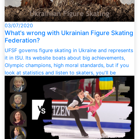
03/07/2020
What's wrong with Ukrainian Figure Skating
Federation?
UFSF governs figure skating in Ukraine and represents
it in ISU. Its website boats about big achievements,
Olympic champions, high moral standards, but if you
look at statistics and listen to skaters, you'll be
surprised how clear the degradation of figure skating
under UFSF governance is. UFSF is often referred to
as corrupt, rotten or outright "mafia". This article
explores the topic and asks the core question – what's
wrong with UFSF?