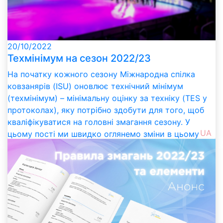
20/10/2022
Техмінімум на сезон 2022/23
На початку кожного сезону Міжнародна спілка
ковзанярів (ISU) оновлює технічний мінімум
(техмінімум) – мінімальну оцінку за техніку (TES у
протоколах), яку потрібно здобути для того, щоб
кваліфікуватися на головні змагання сезону. У
UA
цьому пості ми швидко оглянемо зміни в цьому
сезоні та нагадаємо, як швидко знайти техмінімум
та фігуристів, які його вже здобули.