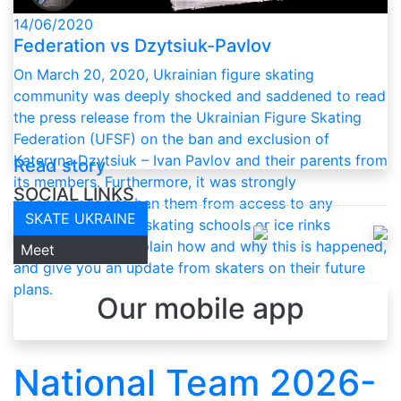
14/06/2020
Federation vs Dzytsiuk-Pavlov
On March 20, 2020, Ukrainian figure skating
community was deeply shocked and saddened to read
the press release from the Ukrainian Figure Skating
Federation (UFSF) on the ban and exclusion of
Kateryna Dzytsiuk – Ivan Pavlov and their parents from
Read story
its members. Furthermore, it was strongly
SOCIAL LINKS
recommended to ban them from access to any
SKATE UKRAINE
professional figure skating schools or ice rinks
whatsoever. We explain how and why this is happened,
Meet
and give you an update from skaters on their future
plans.
Our mobile app
Coming soon
National Team 2026-