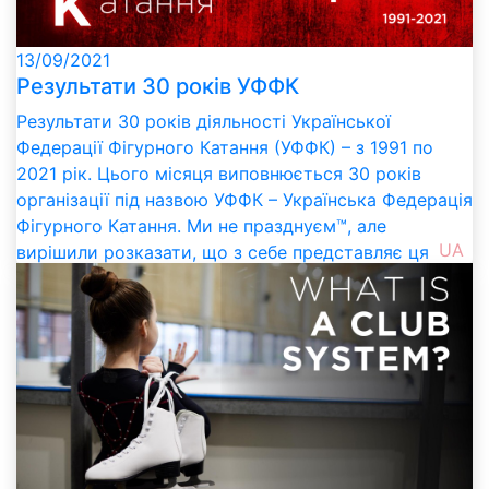
13/09/2021
Результати 30 років УФФК
Результати 30 років діяльності Української
Федерації Фігурного Катання (УФФК) – з 1991 по
2021 рік. Цього місяця виповнюється 30 років
організації під назвою УФФК – Українська Федерація
Фігурного Катання. Ми не празднуєм™, але
UA
вирішили розказати, що з себе представляє ця
організація, та які її успіхи за 30 років статусу
"національної" по нашому улюбленому виду спорту.
Це відео особливо буде корисне тим, хто лише
нещодавно зв'язав своє життя з фігурним катанням
в Україні, і ще нічого не знає про цю організацію.