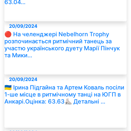
63.04…
20/09/2024
🔴 На челенджері Nebelhorn Trophy
розпочинається ритмічний танець за
участю українського дуету Марії Пінчук
та Мики…
20/09/2024
🇺🇦 Ірина Підгайна та Артем Коваль посіли
1-ше місце в ритмічному танці на ЮГП в
Анкарі.Оцінка: 63.63⛸ Детальні …