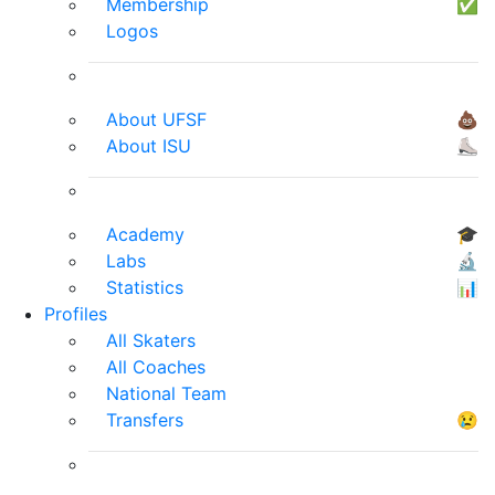
Membership
✅
Logos
About UFSF
💩
About ISU
⛸
Academy
🎓
Labs
🔬
Statistics
📊
Profiles
All Skaters
All Coaches
National Team
Transfers
😢