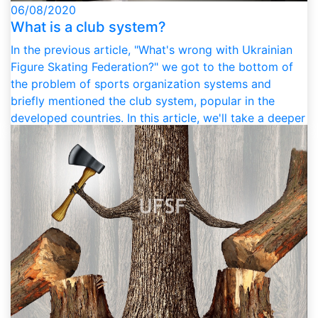
06/08/2020
What is a club system?
In the previous article, "What's wrong with Ukrainian
Figure Skating Federation?" we got to the bottom of
the problem of sports organization systems and
briefly mentioned the club system, popular in the
developed countries. In this article, we'll take a deeper
look into the club sports system, learn the major
principles behind it, explore how it works (or how it
doesn't) in other countries, and debunk some of the
most popular myths about clubs in Ukraine .