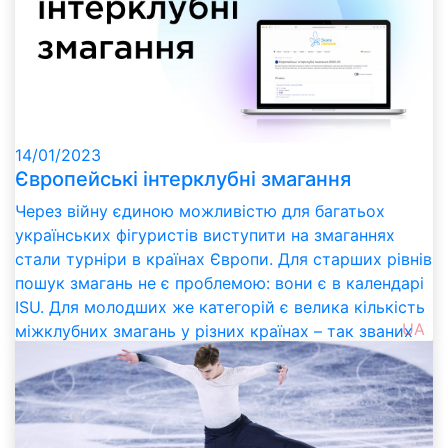
14/01/2023
Європейські інтерклубні змагання
Через війну єдиною можливістю для багатьох
українських фігуристів виступити на змаганнях
стали турніри в країнах Європи. Для старших рівнів
пошук змагань не є проблемою: вони є в календарі
ISU. Для молодших же категорій є велика кількість
UA
міжклубних змагань у різних країнах – так званих
інтерклубних (interclub). Єдиного сайту з
календарем та інформацією про ці змагання не
існує. Виправляємо це і збираємо всі відомі
інтерклубні змагання в одному місці.