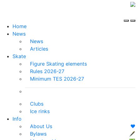
Home
News
News
Articles
Skate
Figure Skating elements
Rules 2026-27
Minimum TES 2026-27
Clubs
Ice rinks
Info
About Us
❤️
Bylaws
🖋