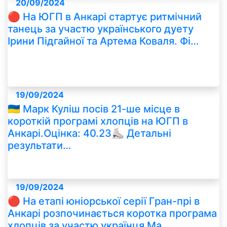
20/09/2024
🔴 На ЮГП в Анкарі стартує ритмічний
танець за участю українського дуету
Ірини Підгайної та Артема Коваля. Фі…
19/09/2024
🇺🇦 Марк Куліш посів 21-ше місце в
короткій програмі хлопців на ЮГП в
Анкарі.Оцінка: 40.23⛸ Детальні
результати…
19/09/2024
🔴 На етапі юніорської серії Гран-прі в
Анкарі розпочинається коротка програма
хлопців за участю українця Ма…