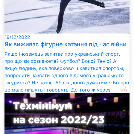
19/12/2022
Як виживає фігурне катання під час війни
Якщо іноземець запитає про український спорт,
про що ви розкажете? Футбол? Бокс? Теніс? А
якщо людину, яка поверхово цікавиться спортом,
попросити назвати одного відомого українського
фігуриста? Не назве. Або ж довго думатиме. Бо про
UA
це мало пишуть і говорять. До того ж через
вторгнення РФ в Україну фігурне катання неабияк
постраждало, а спортсмени щодня борються за те,
щоб цей вид спорту безповоротно не зник із нашої
країни.