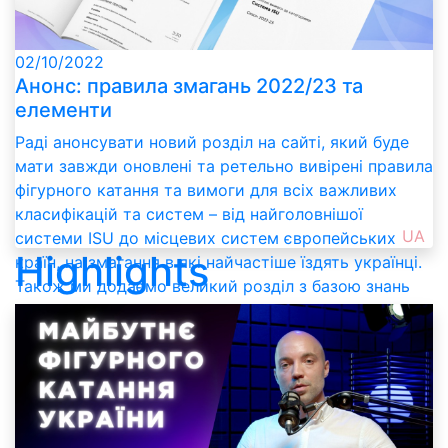
02/10/2022
Анонс: правила змагань 2022/23 та
елементи
Раді анонсувати новий розділ на сайті, який буде
мати завжди оновлені та ретельно вивірені правила
фігурного катання та вимоги для всіх важливих
класифікацій та систем – від найголовнішої
UA
системи ISU до місцевих систем європейських
Highlights
країн, на змагання в які найчастіше їздять українці.
Також ми додаємо великий розділ з базою знань
про елементи, яку будемо невпинно наповнювати
та покращувати.